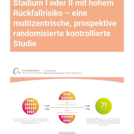
Stadium I oder II mit hohem
Rückfallrisiko – eine
multizentrische, prospektive
randomisierte kontrollierte
Studie