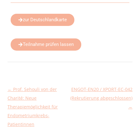
zur Deutschlandkarte
Teilnahme prüfen lassen
←
Prof. Sehouli von der
ENGOT-EN20 / XPORT-EC-042
Beitragsnavigation
Charité: Neue
(Rekrutierung abgeschlossen)
Therapiemöglichkeit für
→
Endometriumkrebs-
Patientinnen