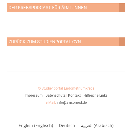
DER KREBSPODCAST FÜR ÄRZT:INNEN
ZURÜCK ZUM STUDIENPORTAL-GYN
© Studienportal Endometriumkrebs
Impressum
|
Datenschutz
|
Kontakt
|
Hilfreiche Links
E-Mail:
info@avisomed.de
English
(
Englisch
)
Deutsch
العربية
(
Arabisch
)