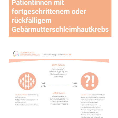
Patientinnen mit
fortgeschrittenem oder
rückfälligem
Gebärmutterschleimhautkrebs