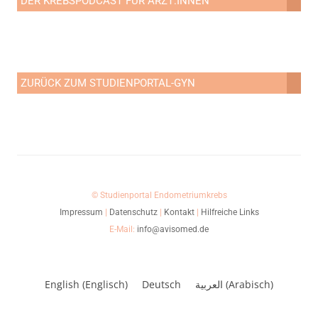
DER KREBSPODCAST FÜR ÄRZT:INNEN
ZURÜCK ZUM STUDIENPORTAL-GYN
© Studienportal Endometriumkrebs
Impressum
|
Datenschutz
|
Kontakt
|
Hilfreiche Links
E-Mail:
info@avisomed.de
English
(
Englisch
)
Deutsch
العربية
(
Arabisch
)