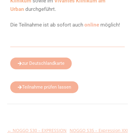
Klinikum
sowie im
Vivantes Klinikum am
Urban
durchgeführt.
Die Teilnahme ist ab sofort auch
online
möglich!
zur Deutschlandkarte
Teilnahme prüfen lassen
←
NOGGO S30 – EXPRESSION
NOGGO S35 – Expression XXI
Beitragsnavigation