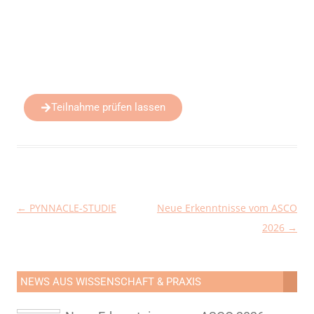
Teilnahme prüfen lassen
←
PYNNACLE-STUDIE
Neue Erkenntnisse vom ASCO
Beitragsnavigation
2026
→
NEWS AUS WISSENSCHAFT & PRAXIS